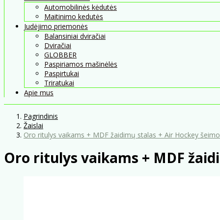
Automobilinės kėdutės
Maitinimo kedutės
Judėjimo priemonės
Balansiniai dviračiai
Dviračiai
GLOBBER
Paspiriamos mašinėlės
Paspirtukai
Triratukai
Apie mus
Pagrindinis
Žaislai
Oro ritulys vaikams + MDF žaidimų stalas + Air Hockey šeim
Oro ritulys vaikams + MDF žaid