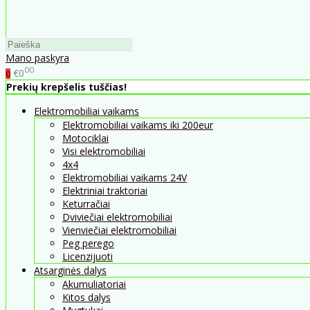
Mano paskyra
00
€0
0
Prekių krepšelis tuščias!
Elektromobiliai vaikams
Elektromobiliai vaikams iki 200eur
Motociklai
Visi elektromobiliai
4x4
Elektromobiliai vaikams 24V
Elektriniai traktoriai
Keturračiai
Dviviečiai elektromobiliai
Vienviečiai elektromobiliai
Peg perego
Licenzijuoti
Atsarginės dalys
Akumuliatoriai
Kitos dalys