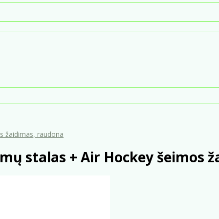
os žaidimas, raudona
imų stalas + Air Hockey šeimos 