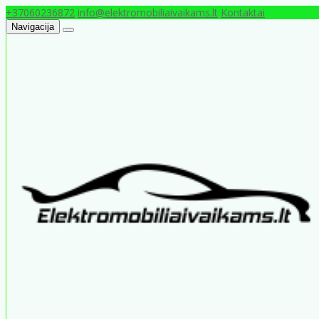
+37060236872
info@elektromobiliaivaikams.lt
Kontaktai
Navigacija