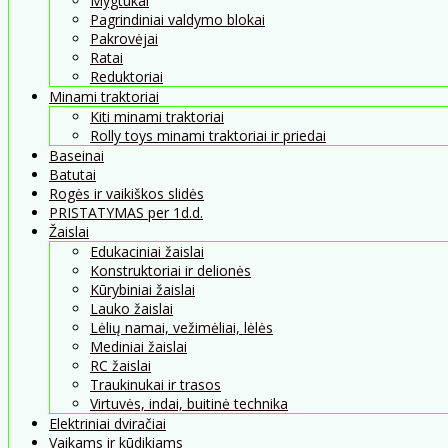
Mygtukai
Pagrindiniai valdymo blokai
Pakrovėjai
Ratai
Reduktoriai
Minami traktoriai
Kiti minami traktoriai
Rolly toys minami traktoriai ir priedai
Baseinai
Batutai
Rogės ir vaikiškos slidės
PRISTATYMAS per 1d.d.
Žaislai
Edukaciniai žaislai
Konstruktoriai ir delionės
Kūrybiniai žaislai
Lauko žaislai
Lėlių namai, vežimėliai, lėlės
Mediniai žaislai
RC žaislai
Traukinukai ir trasos
Virtuvės, indai, buitinė technika
Elektriniai dviračiai
Vaikams ir kūdikiams