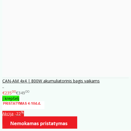
CAN-AM 4x4 | 800W akumuliatorinis bagis vaikams
..
00
00
€235
€349
Į krepšelį
%
Akcija
-22