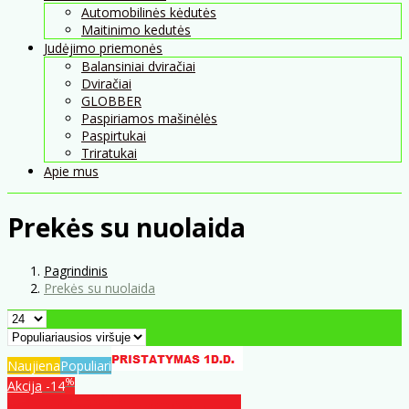
Automobilinės kėdutės
Maitinimo kedutės
Judėjimo priemonės
Balansiniai dviračiai
Dviračiai
GLOBBER
Paspiriamos mašinėlės
Paspirtukai
Triratukai
Apie mus
Prekės su nuolaida
Pagrindinis
Prekės su nuolaida
Naujiena
Populiari
%
Akcija
-14