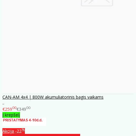
CAN-AM 4x4 | 800W akumuliatorinis bagis vaikams
..
00
00
€259
€349
Į krepšelį
%
Akcija
-22