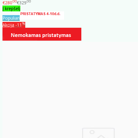
00
00
€280
€329
Į krepšelį
Populiari
%
Akcija
-11