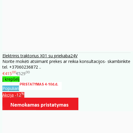
Elektrinis traktorius X01 su priekaba24V
Norite mokėti atsiimant prekes ar reikia konsultacijos- skambinkite
tel. +37060236872 ..
00
00
€415
€529
Į krepšelį
Populiari
%
Akcija
-12