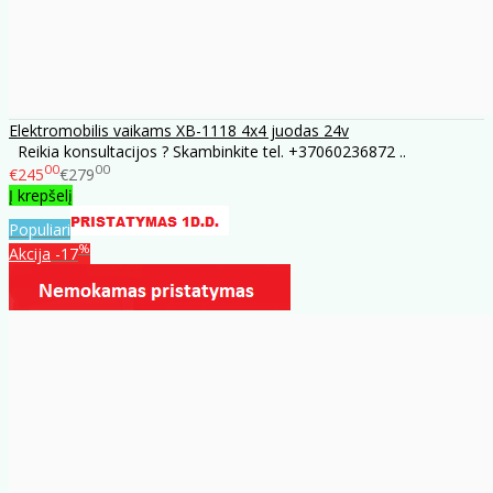
Elektromobilis vaikams XB-1118 4x4 juodas 24v
Reikia konsultacijos ? Skambinkite tel. +37060236872 ..
00
00
€245
€279
Į krepšelį
Populiari
%
Akcija
-17