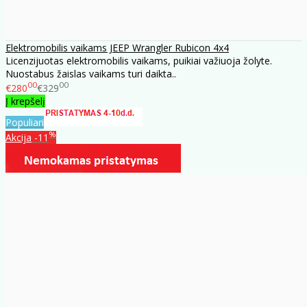
Elektromobilis vaikams JEEP Wrangler Rubicon 4x4
Licenzijuotas elektromobilis vaikams, puikiai važiuoja žolyte.
Nuostabus žaislas vaikams turi daikta..
00
00
€280
€329
Į krepšelį
Populiari
%
Akcija
-11