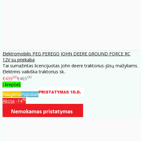
Elektromobilis PEG PEREGO JOHN DEERE GROUND FORCE RC
12V su priekaba
Tai sumažintas licencijuotas John deere traktorius-jūsų mažyliams.
Elektrinis vaikiška traktorius sk..
00
00
€439
€465
Į krepšelį
Naujiena
Populiari
%
Akcija
-14