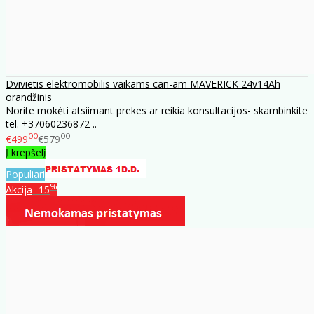
Dvivietis elektromobilis vaikams can-am MAVERICK 24v14Ah
orandžinis
Norite mokėti atsiimant prekes ar reikia konsultacijos- skambinkite
tel. +37060236872 ..
00
00
€499
€579
Į krepšelį
Populiari
%
Akcija
-15