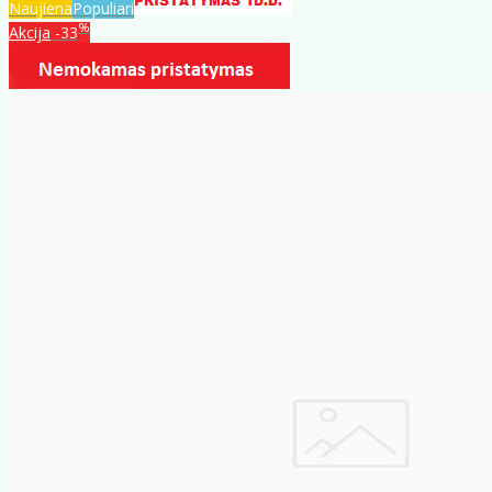
Naujiena
Populiari
%
Akcija
-33