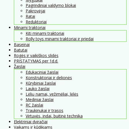
Pagrindiniai valdymo blokai
Pakrovėjai
Ratai
Reduktoriai
Minami traktoriai
Kiti minami traktoriai
Rolly toys minami traktoriai ir priedai
Baseinai
Batutai
Rogės ir vaikiškos slidės
PRISTATYMAS per 1d.d.
Žaislai
Edukaciniai žaislai
Konstruktoriai ir delionės
Kūrybiniai žaislai
Lauko žaislai
Lėlių namai, vežimėliai, lėlės
Mediniai žaislai
RC žaislai
Traukinukai ir trasos
Virtuvės, indai, buitinė technika
Elektriniai dviračiai
Vaikams ir kūdikiams