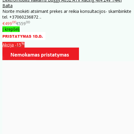
Balta
Norite mokėti atsiimant prekes ar reikia konsultacijos- skambinkite
tel. +37060236872 ..
00
00
€499
€559
Į krepšelį
%
Akcija
-15