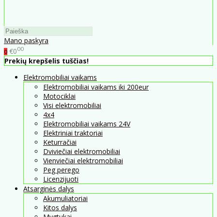
Mano paskyra
00
€0
0
Prekių krepšelis tuščias!
Elektromobiliai vaikams
Elektromobiliai vaikams iki 200eur
Motociklai
Visi elektromobiliai
4x4
Elektromobiliai vaikams 24V
Elektriniai traktoriai
Keturračiai
Dviviečiai elektromobiliai
Vienviečiai elektromobiliai
Peg perego
Licenzijuoti
Atsarginės dalys
Akumuliatoriai
Kitos dalys
Mygtukai