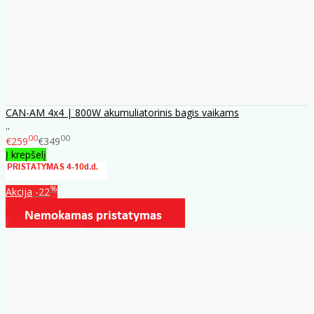
CAN-AM 4x4 | 800W akumuliatorinis bagis vaikams
..
00
00
€259
€349
Į krepšelį
%
Akcija
-22