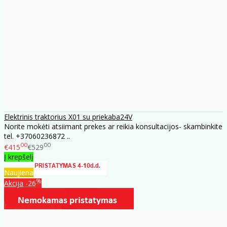
Elektrinis traktorius X01 su priekaba24V
Norite mokėti atsiimant prekes ar reikia konsultacijos- skambinkite
tel. +37060236872 ..
00
00
€415
€529
Į krepšelį
Naujiena
%
Akcija
-26