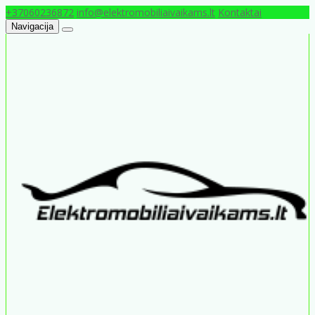
+37060236872
info@elektromobiliaivaikams.lt
Kontaktai
Navigacija