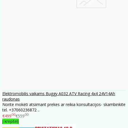
Elektromobilis vaikams Buggy A032 ATV Racing 4x4 24V14Ah
raudonas
Norite mokėti atsiimant prekes ar reikia konsultacijos- skambinkite
tel. +37060236872 ..
00
00
€499
€559
Į krepšelį