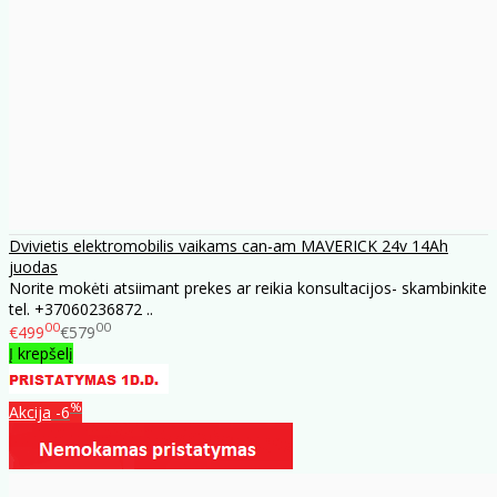
Dvivietis elektromobilis vaikams can-am MAVERICK 24v 14Ah
juodas
Norite mokėti atsiimant prekes ar reikia konsultacijos- skambinkite
tel. +37060236872 ..
00
00
€499
€579
Į krepšelį
%
Akcija
-6