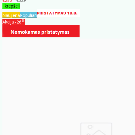
€280
€329
Į krepšelį
Naujiena
Populiari
%
Akcija
-26