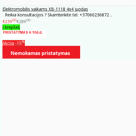
Elektromobilis vaikams XB-1118 4x4 juodas
Reikia konsultacijos ? Skambinkite tel. +37060236872 ..
00
00
€239
€289
Į krepšelį
%
Akcija
-15