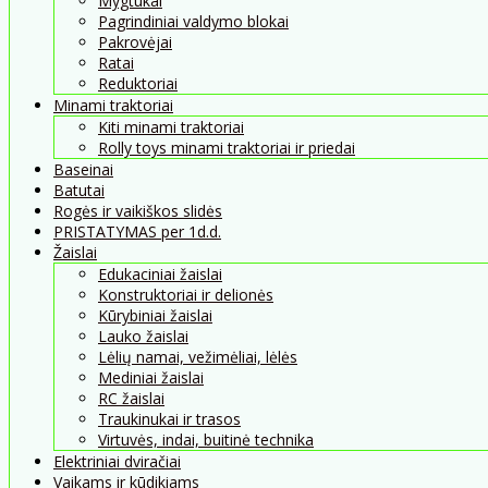
Mygtukai
Pagrindiniai valdymo blokai
Pakrovėjai
Ratai
Reduktoriai
Minami traktoriai
Kiti minami traktoriai
Rolly toys minami traktoriai ir priedai
Baseinai
Batutai
Rogės ir vaikiškos slidės
PRISTATYMAS per 1d.d.
Žaislai
Edukaciniai žaislai
Konstruktoriai ir delionės
Kūrybiniai žaislai
Lauko žaislai
Lėlių namai, vežimėliai, lėlės
Mediniai žaislai
RC žaislai
Traukinukai ir trasos
Virtuvės, indai, buitinė technika
Elektriniai dviračiai
Vaikams ir kūdikiams