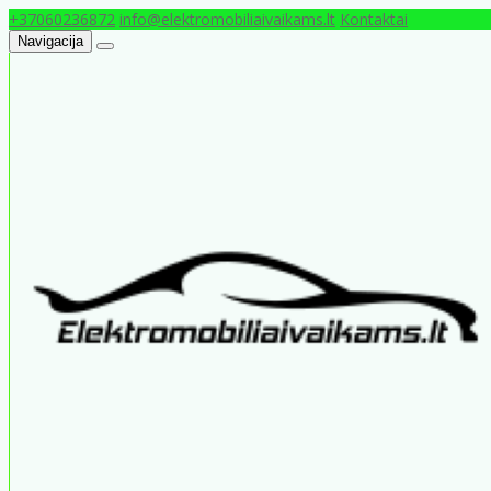
+37060236872
info@elektromobiliaivaikams.lt
Kontaktai
Navigacija