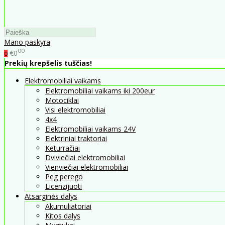
Mano paskyra
00
€0
0
Prekių krepšelis tuščias!
Elektromobiliai vaikams
Elektromobiliai vaikams iki 200eur
Motociklai
Visi elektromobiliai
4x4
Elektromobiliai vaikams 24V
Elektriniai traktoriai
Keturračiai
Dviviečiai elektromobiliai
Vienviečiai elektromobiliai
Peg perego
Licenzijuoti
Atsarginės dalys
Akumuliatoriai
Kitos dalys