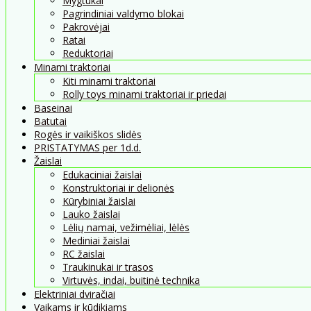
Mygtukai
Pagrindiniai valdymo blokai
Pakrovėjai
Ratai
Reduktoriai
Minami traktoriai
Kiti minami traktoriai
Rolly toys minami traktoriai ir priedai
Baseinai
Batutai
Rogės ir vaikiškos slidės
PRISTATYMAS per 1d.d.
Žaislai
Edukaciniai žaislai
Konstruktoriai ir delionės
Kūrybiniai žaislai
Lauko žaislai
Lėlių namai, vežimėliai, lėlės
Mediniai žaislai
RC žaislai
Traukinukai ir trasos
Virtuvės, indai, buitinė technika
Elektriniai dviračiai
Vaikams ir kūdikiams