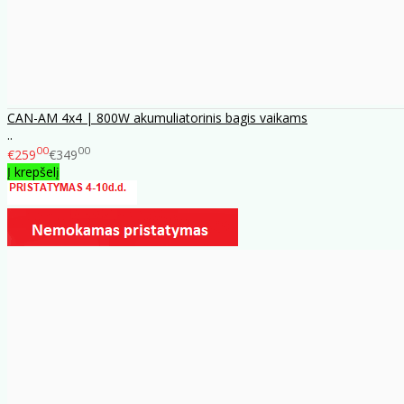
CAN-AM 4x4 | 800W akumuliatorinis bagis vaikams
..
00
00
€259
€349
Į krepšelį