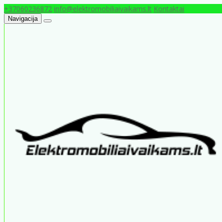
+37060236872
info@elektromobiliaivaikams.lt
Kontaktai
Navigacija