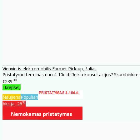
Vienvietis elektromobilis Farmer Pick-up, žalias
Pristatymo terminas nuo 4-10d.d. Reikia konsultacijos? Skambinkite 
00
€239
Į krepšelį
Naujiena
Populiari
%
Akcija
-26