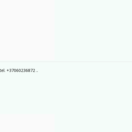
tel. +37060236872 ..