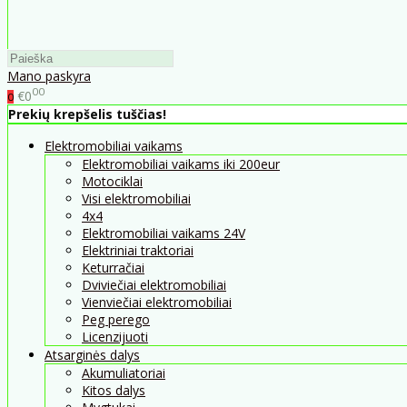
Mano paskyra
00
€0
0
Prekių krepšelis tuščias!
Elektromobiliai vaikams
Elektromobiliai vaikams iki 200eur
Motociklai
Visi elektromobiliai
4x4
Elektromobiliai vaikams 24V
Elektriniai traktoriai
Keturračiai
Dviviečiai elektromobiliai
Vienviečiai elektromobiliai
Peg perego
Licenzijuoti
Atsarginės dalys
Akumuliatoriai
Kitos dalys